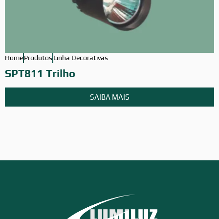
Home
Produtos
Linha Decorativas
H
SPT811 Trilho
SAIBA MAIS