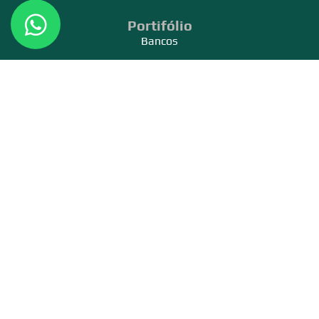
Portifólio
Bancos
Hospitais
Faculdades e Escolas
Lojas e Obras Diversas
Distribuidoras
Construtoras e Engenharias
Links Úteis
Produtos
Catálogo
Vídeo
Política de Privacidade
Contato