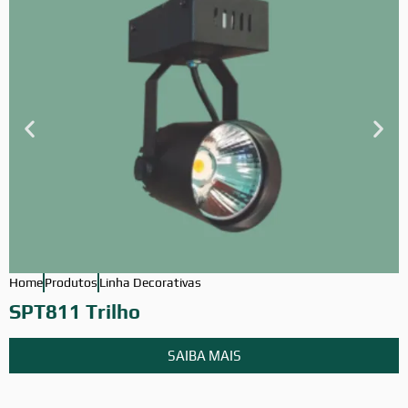
Home
Produtos
Linha Decorativas
H
SPT811 Trilho
SAIBA MAIS