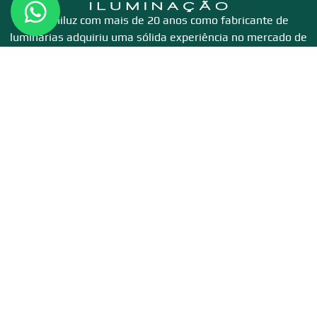
A Lumiluz com mais de 20 anos como fabricante de
luminárias adquiriu uma sólida experiência no mercado de
iluminação, está sempre preparada para atender as
necessidades de todos nossos clientes.
Portifólio
Bancos
Hospitais
Faculdades e Escolas
Lojas e Obras Diversas
Distribuidoras
Construtoras e Engenharias
Links Úteis
Produtos