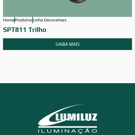
Home
Produtos
Linha Decorativas
H
SPT811 Trilho
SAIBA MAIS