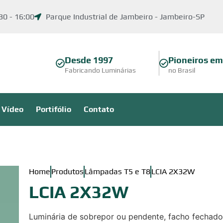
30 - 16:00
Parque Industrial de Jambeiro - Jambeiro-SP
Desde 1997
Pioneiros e
Fabricando Luminárias
no Brasil
Vídeo
Portifólio
Contato
Home
Produtos
Lâmpadas T5 e T8
LCIA 2X32W
LCIA 2X32W
Luminária de sobrepor ou pendente, facho fechado