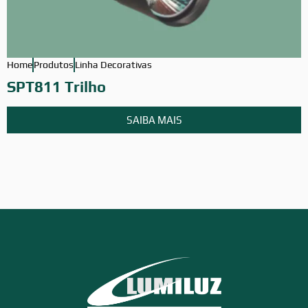
Home
Produtos
Linha Decorativas
H
SPT811 Trilho
SAIBA MAIS